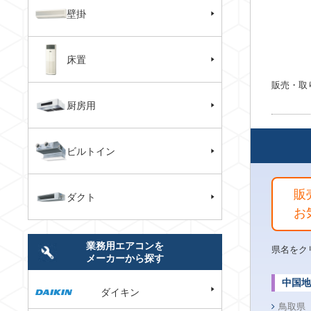
壁掛
床置
販売・取
厨房用
ビルトイン
販
ダクト
お
業務用エアコンを
県名をク
メーカーから探す
中国地
ダイキン
鳥取県