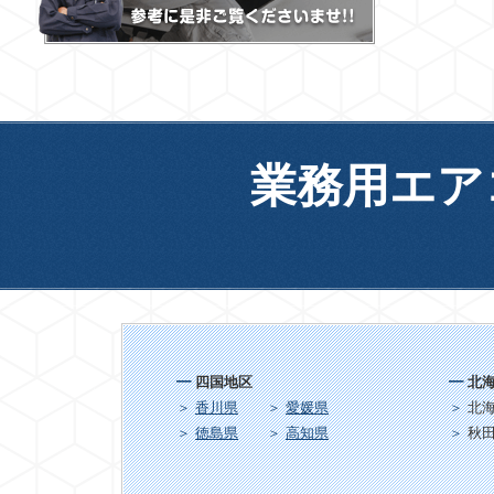
業務用エア
四国地区
北
香川県
愛媛県
北
徳島県
高知県
秋