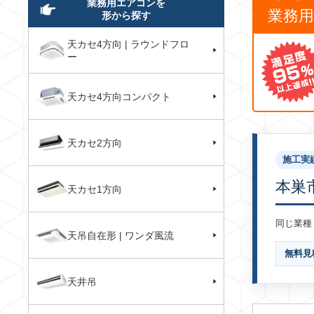
業務用エアコンを
業務
形から探す
天カセ4方向 | ラウンドフロ
ー
天カセ4方向コンパクト
天カセ2方向
施工実
本巣
天カセ1方向
同じ業種
天吊自在形 | ワンダ風流
無料見
天井吊