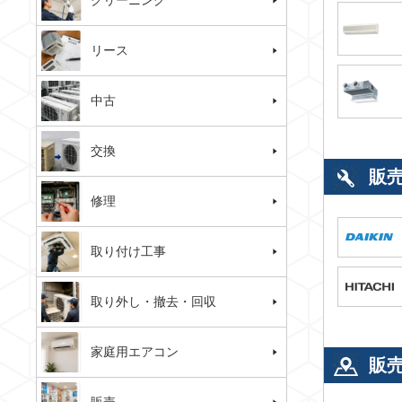
クリーニング
リース
中古
交換
販
修理
取り付け工事
取り外し・撤去・回収
家庭用エアコン
販