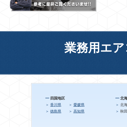
業務用エア
四国地区
北
香川県
愛媛県
北
徳島県
高知県
秋