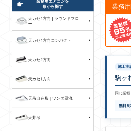
業務用エアコンを
業務
形から探す
天カセ4方向 | ラウンドフロ
ー
天カセ4方向コンパクト
天カセ2方向
施工実
駒ヶ
天カセ1方向
同じ業種
天吊自在形 | ワンダ風流
無料見
天井吊