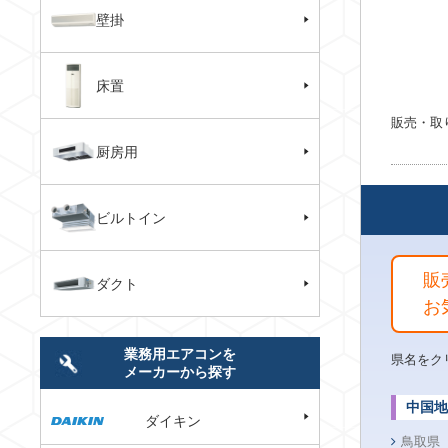
壁掛
床置
販売・取
厨房用
ビルトイン
販
ダクト
お
業務用エアコンを
県名をク
メーカーから探す
中国地
ダイキン
鳥取県