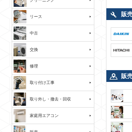
クリーニング
販
リース
中古
交換
修理
販
取り付け工事
取り外し・撤去・回収
家庭用エアコン