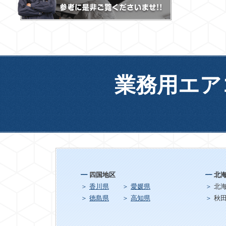
業務用エア
四国地区
北
香川県
愛媛県
北
徳島県
高知県
秋