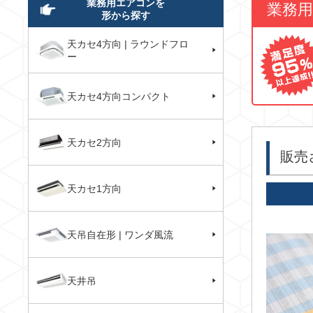
業務用エアコンを
業務
形から探す
天カセ4方向 | ラウンドフロ
ー
天カセ4方向コンパクト
天カセ2方向
販売
天カセ1方向
天吊自在形 | ワンダ風流
天井吊