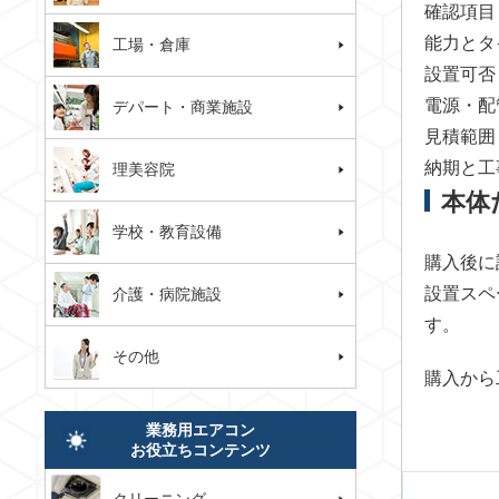
確認項目
能力とタ
工場・倉庫
設置可否
電源・配
デパート・商業施設
見積範囲
納期と工
理美容院
本体
学校・教育設備
購入後に
設置スペ
介護・病院施設
す。
その他
購入から
業務用エアコン
お役立ちコンテンツ