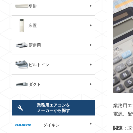
壁掛
床置
厨房用
ビルトイン
ダクト
業務用エアコンを
業務用エ
メーカーから探す
電源、配
ダイキン
関連：
取