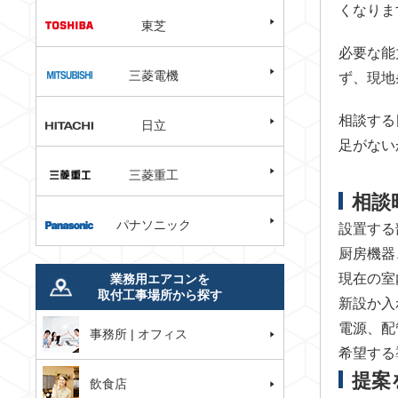
くなりま
東芝
必要な能
三菱電機
ず、現地
相談する
日立
足がない
三菱重工
相談
パナソニック
設置する
厨房機器
現在の室
業務用エアコンを
取付工事場所から探す
新設か入
電源、配
事務所 | オフィス
希望する
提案
飲食店