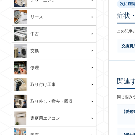
クリーニング
次に確
症状
リース
この記事
中古
交換費
交換
修理
関連
取り付け工事
同じ悩み
取り外し・撤去・回収
【愛知
家庭用エアコン