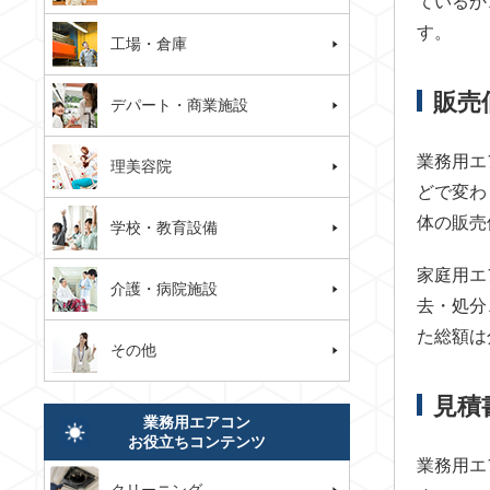
ているか
す。
工場・倉庫
販売
デパート・商業施設
業務用エ
理美容院
どで変わ
体の販売
学校・教育設備
家庭用エ
介護・病院施設
去・処分
た総額は
その他
見積
業務用エアコン
お役立ちコンテンツ
業務用エ