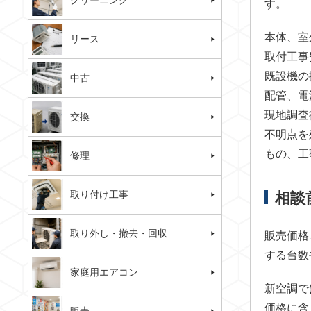
クリーニング
す。
本体、室
リース
取付工事
既設機の
中古
配管、電
現地調査
交換
不明点を
もの、工
修理
取り付け工事
相談
取り外し・撤去・回収
販売価格
する台数
家庭用エアコン
新空調で
価格に含