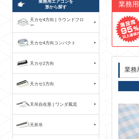
業務用エアコンを
業務
形から探す
天カセ4方向 | ラウンドフロ
ー
天カセ4方向コンパクト
天カセ2方向
業務
天カセ1方向
天吊自在形 | ワンダ風流
天井吊