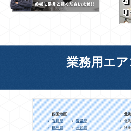
業務用エア
四国地区
北
香川県
愛媛県
北
徳島県
高知県
秋