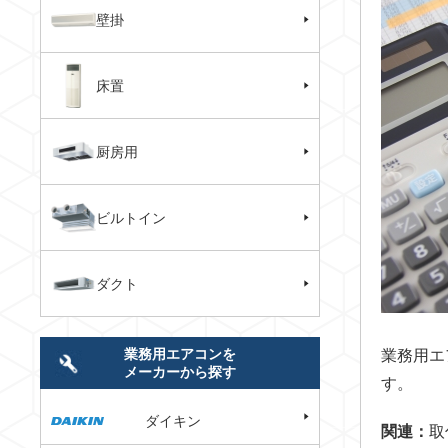
壁掛
床置
厨房用
ビルトイン
ダクト
業務用エアコンを
業務用エ
メーカーから探す
す。
ダイキン
関連：
取