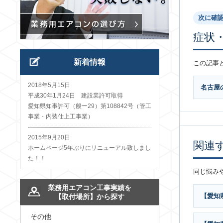
次に確
症状
新着情報
この記事
2018年5月15日
名古屋
平成30年1月24日 建設業許可取得
愛知県知事許可（般ー29）第108842号（管工
事業・内装仕上工事業）
2015年9月20日
関連
ホームページ5年ぶりにリニューアル致しまし
た！！
同じ悩み
業務用エアコン工事実績を
【愛知
【取付場所】から探す
その他