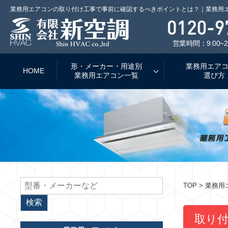
業務用エアコンの取り付け工事で事前に確認するべきポイントとは？｜業務用
営業時間：9:00~2
形・メーカー・用途別
業務用エア
HOME
業務用エアコン一覧
選び方
TOP
> 業務
取り