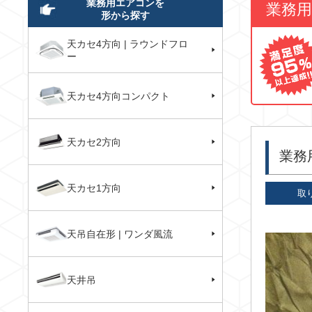
業務用エアコンを
業務
形から探す
天カセ4方向 | ラウンドフロ
ー
天カセ4方向コンパクト
天カセ2方向
業務
天カセ1方向
取
天吊自在形 | ワンダ風流
天井吊