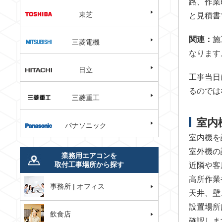
路、作業
東芝
と見積書
関連：
施
三菱電機
なります
日立
工事当日
るのでは
三菱重工
室内
パナソニック
室内機を
室外機の
業務用エアコンを
取付工事場所から探す
近隣や客
高所作業
事務所 | オフィス
天井、壁
設置場所
飲食店
確認しま