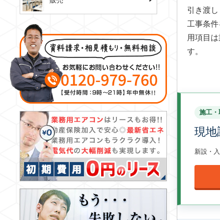
販売
引き渡し
工事条件
用項目は
す。
施工・
現地
新設・入