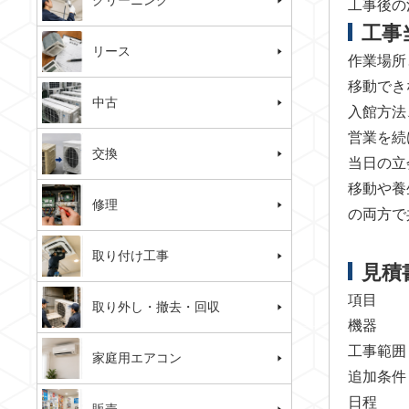
クリーニング
工事後の
工事
リース
作業場所
移動でき
中古
入館方法
営業を続
交換
当日の立
移動や養
修理
の両方で
取り付け工事
見積
項目
取り外し・撤去・回収
機器
工事範囲
家庭用エアコン
追加条件
日程