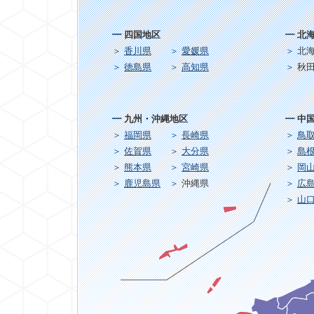
四国地区
北
香川県
愛媛県
北
徳島県
高知県
秋
九州・沖縄地区
中
福岡県
長崎県
鳥
佐賀県
大分県
島
熊本県
宮崎県
岡
鹿児島県
沖縄県
広
山