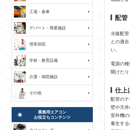
工場・倉庫
配管
デパート・商業施設
冷媒配管
との適合
理美容院
い。
学校・教育設備
電源の種
開けたり
介護・病院施設
仕上
その他
配管のテ
壁や天井
業務用エアコン
室外機の
お役立ちコンテンツ
養生する