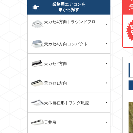
業務用エアコンを
形から探す
天カセ4方向 | ラウンドフロ
ー
天カセ4方向コンパクト
天カセ2方向
天カセ1方向
天吊自在形 | ワンダ風流
天井吊