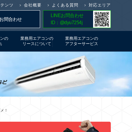
ンテンツ
会社概要
よくある質問
対応エリア
LINEお問合わせ
簡単5分！
お問合わせ
ID：@dyu7254j
お見積り
ンの
業務用エアコンの
業務用エアコンの
れ
リースについて
アフターサービス
ダメ！